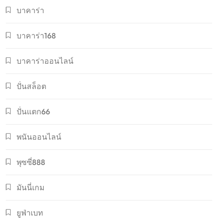
บาคาร่า
บาคาร่า168
บาคาร่าออนไลน์
ปั่นสล็อต
ปั่นแตก66
พนันออนไลน์
พุซซี่888
มันนี่เกม
ยูฟ่าเบท