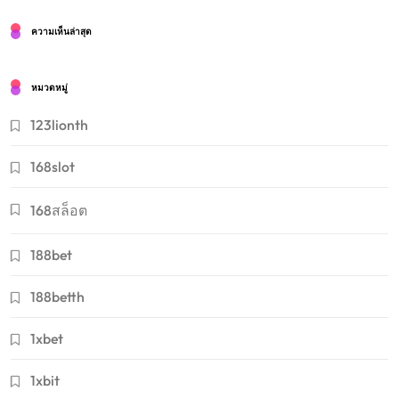
ความเห็นล่าสุด
หมวดหมู่
123lionth
168slot
168สล็อต
188bet
188betth
1xbet
1xbit