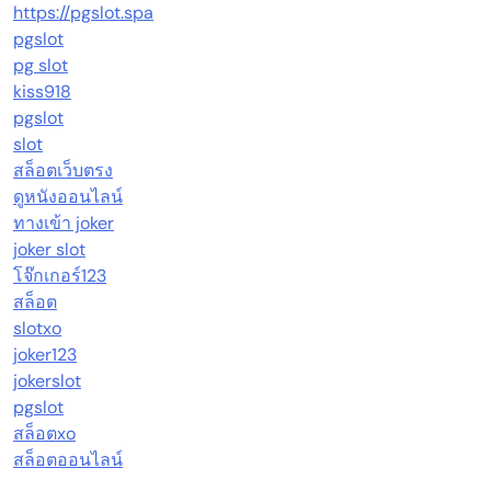
https://pgslot.spa
pgslot
pg slot
kiss918
pgslot
slot
สล็อตเว็บตรง
ดูหนังออนไลน์
ทางเข้า joker
joker slot
โจ๊กเกอร์123
สล็อต
slotxo
joker123
jokerslot
pgslot
สล็อตxo
สล็อตออนไลน์