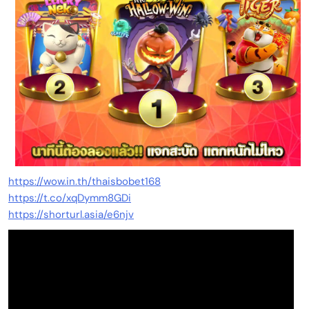
https://wow.in.th/thaisbobet168
https://t.co/xqDymm8GDi
https://shorturl.asia/e6njv