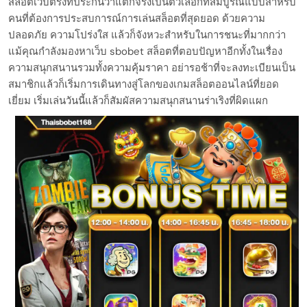
สล็อตเว็บตรงที่ประกันว่าแตกจริงเป็นตัวเลือกที่สมบูรณ์แบบสำหรับ
คนที่ต้องการประสบการณ์การเล่นสล็อตที่สุดยอด ด้วยความ
ปลอดภัย ความโปร่งใส แล้วก็จังหวะสำหรับในการชนะที่มากกว่า
แม้คุณกำลังมองหาเว็บ sbobet สล็อตที่ตอบปัญหาอีกทั้งในเรื่อง
ความสนุกสนานรวมทั้งความคุ้มราคา อย่ารอช้าที่จะลงทะเบียนเป็น
สมาชิกแล้วก็เริ่มการเดินทางสู่โลกของเกมสล็อตออนไลน์ที่ยอด
เยี่ยม เริ่มเล่นวันนี้แล้วก็สัมผัสความสนุกสนานร่าเริงที่ผิดแผก