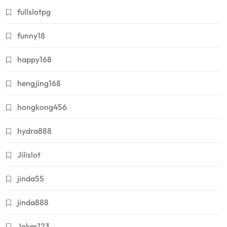
fullslotpg
funny18
happy168
hengjing168
hongkong456
hydra888
Jilislot
jinda55
jinda888
Joker123