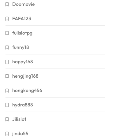
Doomovie
FAFA123
fullslotpg
funny18
happy168
hengjing168
hongkong456
hydra888
Jilislot
jinda55