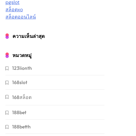
pgslot
สล็อตxo
สล็อตออนไลน์
ความเห็นล่าสุด
หมวดหมู่
123lionth
168slot
168สล็อต
188bet
188betth