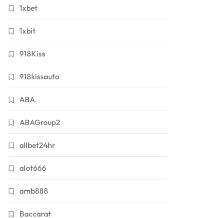
1xbet
1xbit
918Kiss
918kissauto
ABA
ABAGroup2
allbet24hr
alot666
amb888
Baccarat