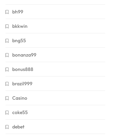
bh99
bkkwin
bng55
bonanza99
bonus888
brazil999
Casino
coke55
debet