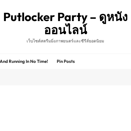
Putlocker Party – ดูหนัง
ออนไลน์
เว็บไซต์สตรีมมิ่งภาพยนตร์และซีรีส์ยอดนิยม
 And Running In No Time!
Pin Posts