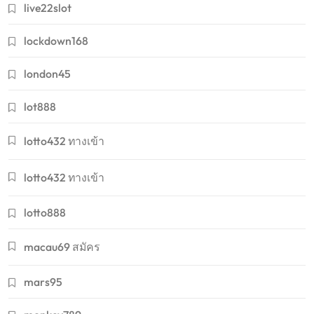
live22slot
lockdown168
london45
lot888
lotto432 ทางเข้า
lotto432 ทางเข้า
lotto888
macau69 สมัคร
mars95