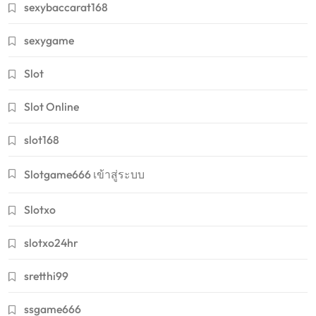
sexybaccarat168
sexygame
Slot
Slot Online
slot168
Slotgame666 เข้าสู่ระบบ
Slotxo
slotxo24hr
sretthi99
ssgame666