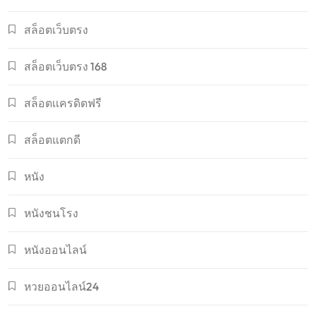
สล็อตเว็บตรง
สล็อตเว็บตรง 168
สล็อตเเครดิตฟรี
สล็อตแตกดี
หนัง
หนังชนโรง
หนังออนไลน์
หวยออนไลน์24