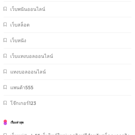
เว็บพนันออนไลน์
เว็บสล็อต
เว็บหนัง
เว็บแทงบอลออนไลน์
แทงบอลออนไลน์
แพนด้า555
โจ๊กเกอร์123
เรื่องล่าสุด