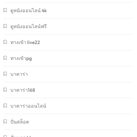
ดูหนังออนไลน์ 4k
ดูหนังออนไลน์ฟรี
ทางเข้า live22
ทางเข้าpg
บาคาร่า
บาคาร่า168
บาคาร่าออนไลน์
ปั่นสล็อต