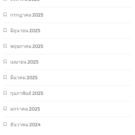
กรกฎาคม 2025
มิถุนายน 2025
พฤษภาคม 2025
เมษายน 2025
มีนาคม 2025
กุมภาพันธ์ 2025
มกราคม 2025
ธันวาคม 2024