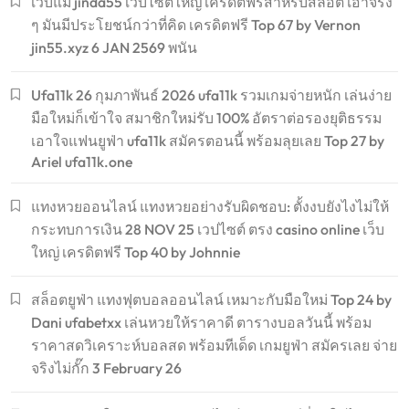
เว็บแม่ jinda55 เว็บไซต์ใหญ่ เครดิตฟรีสำหรับสล็อต เอาจริง
ๆ มันมีประโยชน์กว่าที่คิด เครดิตฟรี Top 67 by Vernon
jin55.xyz 6 JAN 2569 พนัน
Ufa11k 26 กุมภาพันธ์ 2026 ufa11k รวมเกมจ่ายหนัก เล่นง่าย
มือใหม่ก็เข้าใจ สมาชิกใหม่รับ 100% อัตราต่อรองยุติธรรม
เอาใจแฟนยูฟ่า ufa11k สมัครตอนนี้ พร้อมลุยเลย Top 27 by
Ariel ufa11k.one
แทงหวยออนไลน์ แทงหวยอย่างรับผิดชอบ: ตั้งงบยังไงไม่ให้
กระทบการเงิน 28 NOV 25 เวปไซต์ ตรง casino online เว็บ
ใหญ่ เครดิตฟรี Top 40 by Johnnie
สล็อตยูฟ่า แทงฟุตบอลออนไลน์ เหมาะกับมือใหม่ Top 24 by
Dani ufabetxx เล่นหวยให้ราคาดี ตารางบอลวันนี้ พร้อม
ราคาสดวิเคราะห์บอลสด พร้อมทีเด็ด เกมยูฟ่า สมัครเลย จ่าย
จริงไม่กั๊ก 3 February 26