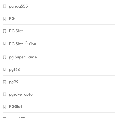
panda555
PG
PG Slot
PG Slot เว็บใหม่
pg SuperGame
pg168
pg99
pgjoker auto
PGSlot