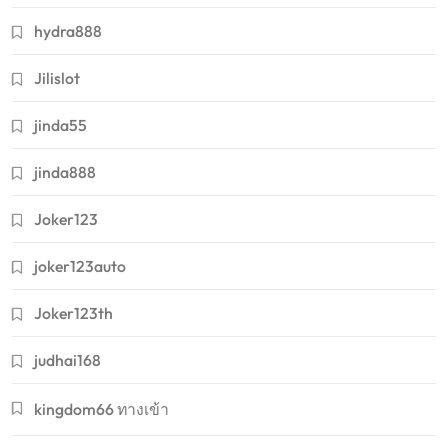
hydra888
Jilislot
jinda55
jinda888
Joker123
joker123auto
Joker123th
judhai168
kingdom66 ทางเข้า