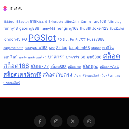
ป้ายกำกับ
918Kiss
faro168
188bet
188betth
918kissauto
allbet24hr
Casino
fullslotpg
funny18
gaojing888
hengjing168
Joker123
happy168
jinda55
live22slot
PGSlot
london45
PG
Pussy888
PG Slot
PunPro777
sexyauto168
Slotxo
tangtem168
คาสิโน
sagame168th
Slot
ufabet
สล็อต
บาคาร่า
ออนไลน์
บาคาร่า168
พุซซี่888
ดูหนัง
ดูหนังออนไลน์
สล็อต168
สล็อต777
สล็อตpg
สล็อต888
สล็อต918
สล็อตออนไลน์
สล็อตเครดิตฟรี
สล็อตเว็บตรง
เว็บคาสิโนออนไลน์
เว็บสล็อต
แทง
บอลออนไลน์