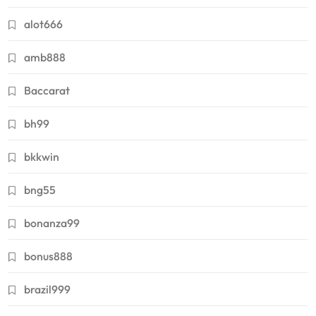
alot666
amb888
Baccarat
bh99
bkkwin
bng55
bonanza99
bonus888
brazil999