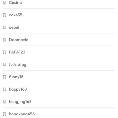
Casino
coke55
debet
Doomovie
FAFA123
fullslotpg
funny18
happy168
hengjing168
hongkong456