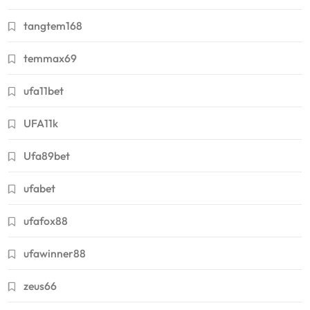
tangtem168
temmax69
ufa11bet
UFA11k
Ufa89bet
ufabet
ufafox88
ufawinner88
zeus66