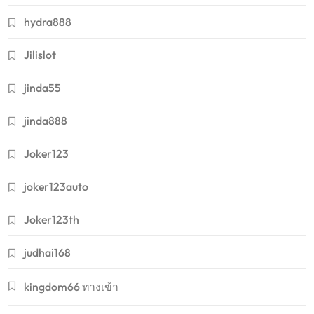
hydra888
Jilislot
jinda55
jinda888
Joker123
joker123auto
Joker123th
judhai168
kingdom66 ทางเข้า