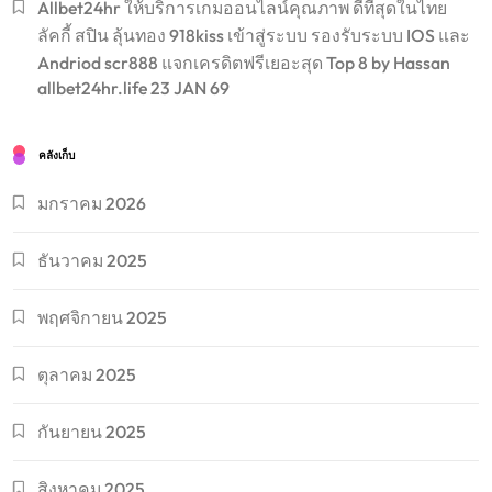
Allbet24hr ให้บริการเกมออนไลน์คุณภาพ ดีที่สุดในไทย
ลัคกี้ สปิน ลุ้นทอง 918kiss เข้าสู่ระบบ รองรับระบบ IOS และ
Andriod scr888 แจกเครดิตฟรีเยอะสุด Top 8 by Hassan
allbet24hr.life 23 JAN 69
คลังเก็บ
มกราคม 2026
ธันวาคม 2025
พฤศจิกายน 2025
ตุลาคม 2025
กันยายน 2025
สิงหาคม 2025