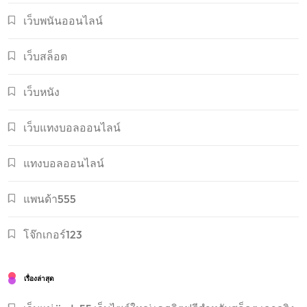
เว็บพนันออนไลน์
เว็บสล็อต
เว็บหนัง
เว็บแทงบอลออนไลน์
แทงบอลออนไลน์
แพนด้า555
โจ๊กเกอร์123
เรื่องล่าสุด