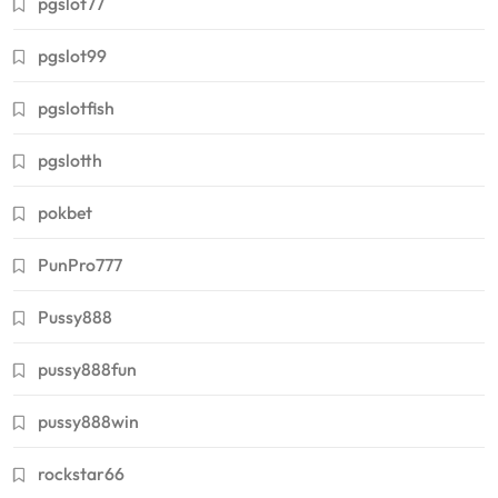
pgslot77
pgslot99
pgslotfish
pgslotth
pokbet
PunPro777
Pussy888
pussy888fun
pussy888win
rockstar66