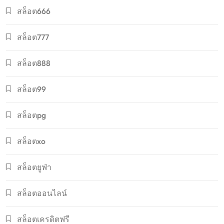
สล็อต666
สล็อต777
สล็อต888
สล็อต99
สล็อตpg
สล็อตxo
สล็อตยูฟ่า
สล็อตออนไลน์
สล็อตเครดิตฟรี