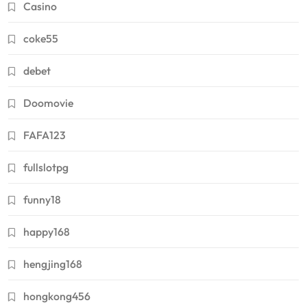
Casino
coke55
debet
Doomovie
FAFA123
fullslotpg
funny18
happy168
hengjing168
hongkong456