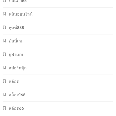
ปั่นแตก66
พนันออนไลน์
พุซซี่888
มันนี่เกม
ยูฟ่าเบท
สปอร์ตบุ๊ก
สล็อต
สล็อต168
สล็อต66