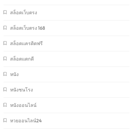
สล็อตเว็บตรง
สล็อตเว็บตรง 168
สล็อตเเครดิตฟรี
สล็อตแตกดี
หนัง
หนังชนโรง
หนังออนไลน์
หวยออนไลน์24