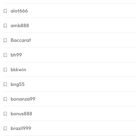
alot666
amb888
Baccarat
bh99
bkkwin
bng55
bonanza99
bonus888
brazil999