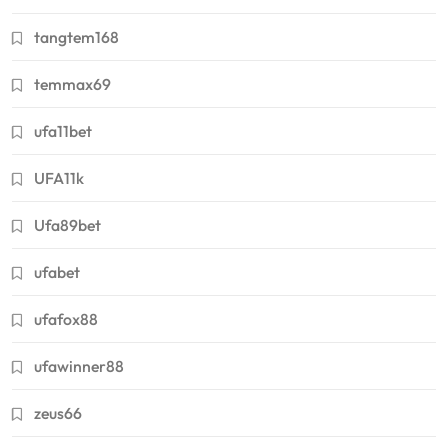
tangtem168
temmax69
ufa11bet
UFA11k
Ufa89bet
ufabet
ufafox88
ufawinner88
zeus66