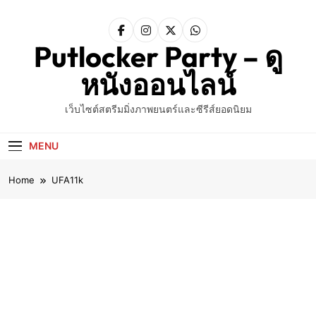
Skip
to
content
Putlocker Party – ดู
หนังออนไลน์
เว็บไซต์สตรีมมิ่งภาพยนตร์และซีรีส์ยอดนิยม
MENU
Home
UFA11k