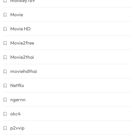
monkey789
Movie
Movie HD
Movie2free
Movie2thai
moviehdthai
Netflix
ngernn
okc4
p2vvip