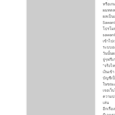
หรือเกม
ผมทดลอ
ผลเป็นแ
Sawan8
โปรโม
sawan8
เข้าไป
ระบบออ
วันนั้น
จู่ๆฟร
“จริงไห
เงินเข้า
บัญชีเป
ในขณะนั
เจอเว็บ
ความปล
เล่น
อีกเรื่