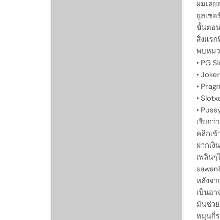
ผมเลยล
ยูสเซอ
ขั้นตอ
สิ่งแรก
พบหมวด
• PG Sl
• Joke
• Prag
• Slotx
• Puss
เรียกว
คลิกเข
ฝากเงิ
เพลินๆ
sawan8
หลังจาก
เป็นอาจ
มันช่ว
หมุนกี่