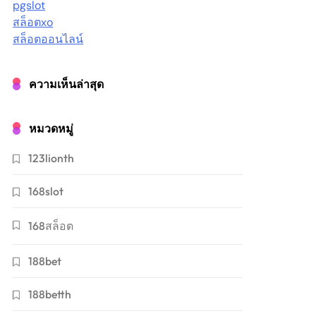
pgslot
สล็อตxo
สล็อตออนไลน์
ความเห็นล่าสุด
หมวดหมู่
123lionth
168slot
168สล็อต
188bet
188betth