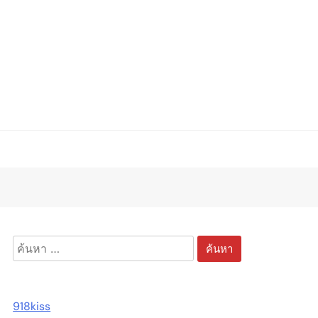
ค้นหา
สำหรับ:
918kiss