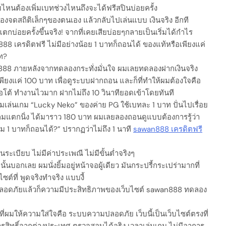
ไหนต้องเพิ่มเบทช่วงไหนถึงจะได้ฟรีสปินบ่อยครั้ง
งจดสถิติเล็กๆของตนเอง แล้วกลับไปเล่นแบบ เงินจริง อีกที
ตกบ่อยครั้งขึ้นจริง! จากที่เคยเสียบ่อยๆกลายเป็นเริ่มได้กำไร
88 เครดิตฟรี ไม่มีอย่างน้อย 1 บาทก็ถอนได้ ของแท้หรือเพียงแค่
ท?
88 ภายหลังจากทดลองกระทั่งมั่นใจ ผมเลยทดลองฝากเงินจริง
เพียงแค่ 100 บาท เพื่อดูระบบฝากถอน และก็ที่ทำให้ผมต้องใจคือ
โต้ ทำงานไวมาก ฝากไม่ถึง 10 วินาทียอดเข้าโดยทันที
ผมเล่นเกม “Lucky Neko” ของค่าย PG ใช้เบทละ 1 บาท ปั่นไปเรื่อย
ีเกมแตกนิ่ง ได้มาราว 180 บาท ผมเลยลองถอนดูแบบต้องการรู้ว่า
ม 1 บาทก็ถอนได้?” ปรากฏว่าไม่ถึง 1 นาที
sawan888 เครดิตฟรี
็นระเบียบ ไม่มีค่าประเพณี ไม่มีขั้นต่ำจริงๆ
้นบอกเลย ผมนั่งยิ้มอยู่หน้าจอผู้เดียว มันกระปรี้กระเปร่ามากที่
ไซต์ที่ พูดจริงทำจริง แบบงี้
อดภัยแล้วก็ความมีประสิทธิภาพของเว็บไซต์ sawan888 ทดลอง
องที่ผมให้ความใส่ใจคือ ระบบความปลอดภัย เว็บนี้เป็นเว็บไซต์ตรงที่