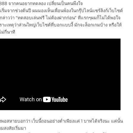
88 จากคนอยากทดลอง เปลี่ยนเป็นคนพึงใจ
ันเริ่มจากช่วงต้นปี ผมมองเห็นเพื่อนพ้องในกรุ๊ปไลน์แชร์ลิงก์เว็บไซต์
่กล่าวว่า “ทดสอบเล่นฟรี ไม่ต้องฝากก่อน” ทีแรกๆผมก็ไม่ได้พอใจ
าะเหตุว่าส่วนใหญ่เว็บไซต์ที่บอกแบบงี้ มักจะล็อกเกมบ้าง หรือให้
ม่กี่นาที
งพอสหายบอกว่า เว็บนี้ถอนอย่างต่ำเพียงแค่ 1 บาทได้จริงนะ แค่นั้น
มสงสัยเริ่มมา