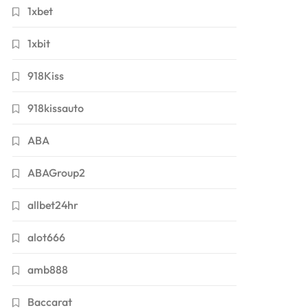
1xbet
1xbit
918Kiss
918kissauto
ABA
ABAGroup2
allbet24hr
alot666
amb888
Baccarat