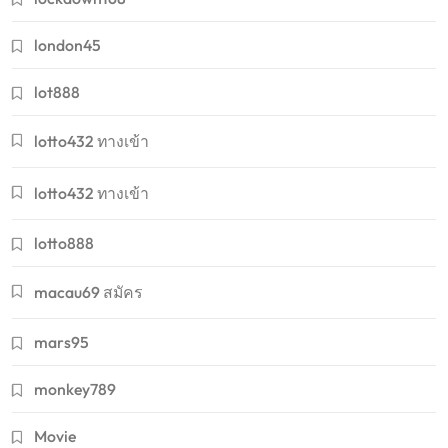
london45
lot888
lotto432 ทางเข้า
lotto432 ทางเข้า
lotto888
macau69 สมัคร
mars95
monkey789
Movie