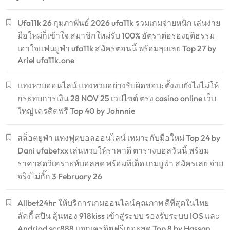
Ufa11k 26 กุมภาพันธ์ 2026 ufa11k รวมเกมจ่ายหนัก เล่นง่าย
มือใหม่ก็เข้าใจ สมาชิกใหม่รับ 100% อัตราต่อรองยุติธรรม
เอาใจแฟนยูฟ่า ufa11k สมัครตอนนี้ พร้อมลุยเลย Top 27 by
Ariel ufa11k.one
แทงหวยออนไลน์ แทงหวยอย่างรับผิดชอบ: ตั้งงบยังไงไม่ให้
กระทบการเงิน 28 NOV 25 เวปไซต์ ตรง casino online เว็บ
ใหญ่ เครดิตฟรี Top 40 by Johnnie
สล็อตยูฟ่า แทงฟุตบอลออนไลน์ เหมาะกับมือใหม่ Top 24 by
Dani ufabetxx เล่นหวยให้ราคาดี ตารางบอลวันนี้ พร้อม
ราคาสดวิเคราะห์บอลสด พร้อมทีเด็ด เกมยูฟ่า สมัครเลย จ่าย
จริงไม่กั๊ก 3 February 26
Allbet24hr ให้บริการเกมออนไลน์คุณภาพ ดีที่สุดในไทย
ลัคกี้ สปิน ลุ้นทอง 918kiss เข้าสู่ระบบ รองรับระบบ IOS และ
Andriod scr888 แจกเครดิตฟรีเยอะสุด Top 8 by Hassan