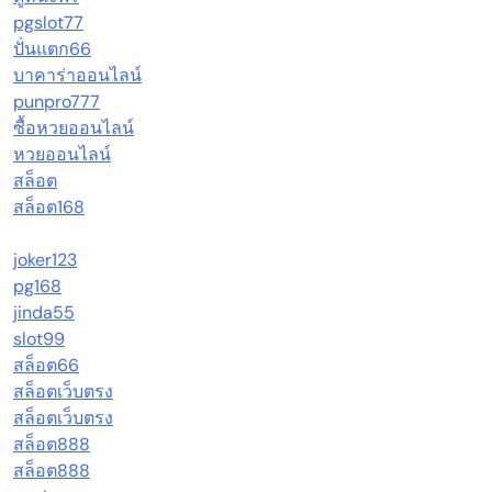
pgslot77
ปั่นแตก66
บาคาร่าออนไลน์
punpro777
ซื้อหวยออนไลน์
หวยออนไลน์
สล็อต
สล็อต168
joker123
pg168
jinda55
slot99
สล็อต66
สล็อตเว็บตรง
สล็อตเว็บตรง
สล็อต888
สล็อต888