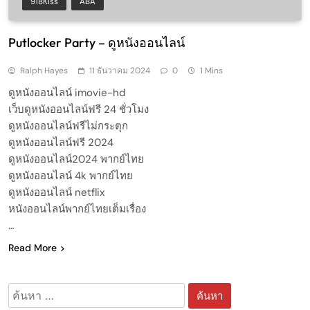
918Kiss
ABA
Putlocker Party – ดูหนังออนไลน์
Ralph Hayes
11 ธันวาคม 2024
0
1 Mins
ดูหนังออนไลน์ imovie-hd
เว็บดูหนังออนไลน์ฟรี 24 ชั่วโมง
ดูหนังออนไลน์ฟรีไม่กระตุก
ดูหนังออนไลน์ฟรี 2024
ดูหนังออนไลน์2024 พากย์ไทย
ดูหนังออนไลน์ 4k พากย์ไทย
ดูหนังออนไลน์ netflix
หนังออนไลน์พากย์ไทยเต็มเรื่อง
…
Read More
ค้นหา
สำหรับ: