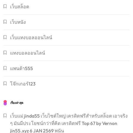
เว็บสล็อต
เว็บหนัง
เว็บแทงบอลออนไลน์
แทงบอลออนไลน์
แพนด้า555
โจ๊กเกอร์123
เรื่องล่าสุด
เว็บแม่ jinda55 เว็บไซต์ใหญ่ เครดิตฟรีสำหรับสล็อต เอาจริง
ๆ มันมีประโยชน์กว่าที่คิด เครดิตฟรี Top 67 by Vernon
jin55.xyz 6 JAN 2569 พนัน