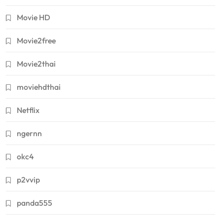
Movie HD
Movie2free
Movie2thai
moviehdthai
Netflix
ngernn
okc4
p2vvip
panda555