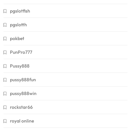
pgslotfish
pgslotth
pokbet
PunPro777
Pussy888
pussy888fun
pussy888win
rockstar66
royal online