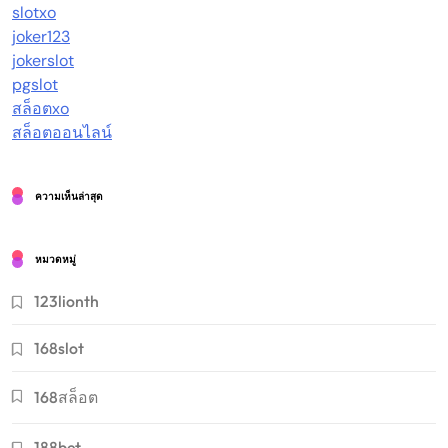
slotxo
joker123
jokerslot
pgslot
สล็อตxo
สล็อตออนไลน์
ความเห็นล่าสุด
หมวดหมู่
123lionth
168slot
168สล็อต
188bet