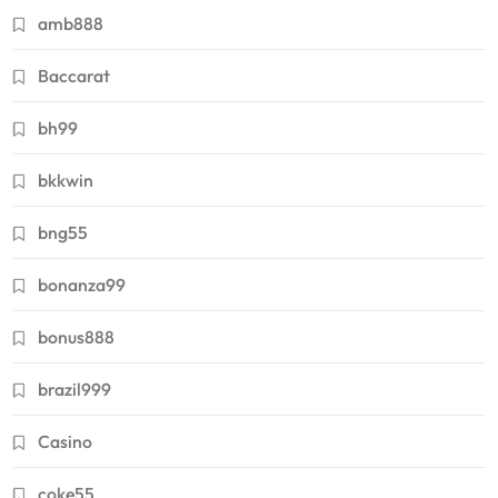
amb888
Baccarat
bh99
bkkwin
bng55
bonanza99
bonus888
brazil999
Casino
coke55