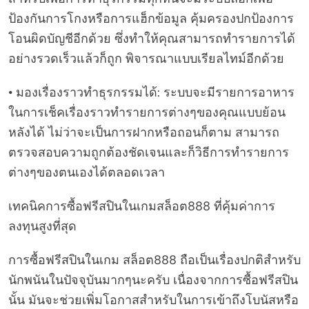
ป้องกันการโกงหรือการแฮ็กข้อมูล คุ้มครองปกป้องการ
โอนผิดบัญชีอีกด้วย ซึ่งทำให้คุณสามารถทำรายการได้
อย่างรวดเร็วแล้วก็ถูก พิจารณาแบบเรียลไทม์อีกด้วย
• มองเรื่องราวทำธุรกรรมได้: ระบบจะมีรายการอาหาร
ในการเช็คเรื่องราวทำรายการต่างๆของคุณแบบย้อน
หลังได้ ไม่ว่าจะเป็นการฝากหรือถอนก็ตาม สามารถ
ตรวจสอบความถูกต้องชัดเจนและก็วิธีการทำรายการ
ต่างๆของตนเองได้ตลอดเวลา
เทคนิคการซื้อฟรีสปินในเกมสล็อต888 ที่คุ้มค่าการ
ลงทุนสูงที่สุด
การซื้อฟรีสปินในเกม สล็อต888 ถือเป็นเรื่องปกติสำหรับ
นักพนันในปัจจุบันมากๆนะครับ เนื่องจากการซื้อฟรีสปิน
นั้น มันจะช่วยเพิ่มโอกาสสำหรับในการเข้าถึงโบนัสหรือ