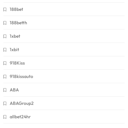
188bet
188betth
1xbet
1xbit
918Kiss
918kissauto
ABA
ABAGroup2
allbet24hr