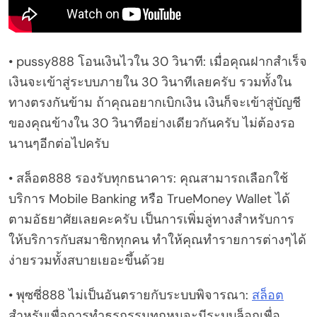
• pussy888 โอนเงินไวใน 30 วินาที: เมื่อคุณฝากสำเร็จ
เงินจะเข้าสู่ระบบภายใน 30 วินาทีเลยครับ รวมทั้งใน
ทางตรงกันข้าม ถ้าคุณอยากเบิกเงิน เงินก็จะเข้าสู่บัญชี
ของคุณข้างใน 30 วินาทีอย่างเดียวกันครับ ไม่ต้องรอ
นานๆอีกต่อไปครับ
• สล็อต888 รองรับทุกธนาคาร: คุณสามารถเลือกใช้
บริการ Mobile Banking หรือ TrueMoney Wallet ได้
ตามอัธยาศัยเลยคะครับ เป็นการเพิ่มลู่ทางสำหรับการ
ให้บริการกับสมาชิกทุกคน ทำให้คุณทำรายการต่างๆได้
ง่ายรวมทั้งสบายเยอะขึ้นด้วย
• พุซซี่888 ไม่เป็นอันตรายกับระบบพิจารณา:
สล็อต
สำหรับเพื่อการทำธุรกรรมทุกหนจะมีระบบล็อกเพื่อ