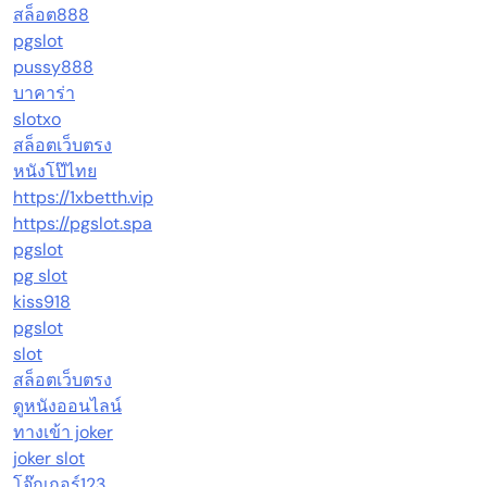
สล็อต888
pgslot
pussy888
บาคาร่า
slotxo
สล็อตเว็บตรง
หนังโป๊ไทย
https://1xbetth.vip
https://pgslot.spa
pgslot
pg slot
kiss918
pgslot
slot
สล็อตเว็บตรง
ดูหนังออนไลน์
ทางเข้า joker
joker slot
โจ๊กเกอร์123