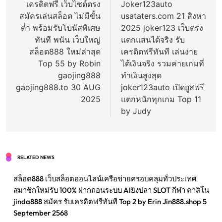
เรื่อง
เครดิตฟรี เว็บไซต์ตรง
Joker123auto
สมัครเล่นสล็อต ไม่มีขั้น
usataters.com 21 สิงหา
ต่ำ พร้อมรับโบนัสพิเศษ
2025 joker123 เว็บตรง
ทันที พนัน เว็บใหญ่
แตกแสนได้จริง รับ
สล็อต888 ใหม่ล่าสุด
เครดิตฟรีทันที เล่นง่าย
Top 55 by Robin
ได้เงินจริง รวมค่ายเกมที่
gaojing888
ทำเงินสูงสุด
gaojing888.to 30 AUG
joker123auto เปิดยูสฟรี
2025
แตกหนักทุกเกม Top 11
by Judy
RELATED NEWS
สล็อต888 เว็บสล็อตออนไลน์เครือข่ายครอบคลุมทั่วประเทศ
สมาชิกใหม่รับ 100% ฝากถอนระบบ AIยิงปลา SLOT กีฬา คาสิโน
jinda888 สมัคร รับเครดิตฟรีทันที Top 2 by Erin Jin888.shop 5
September 2568