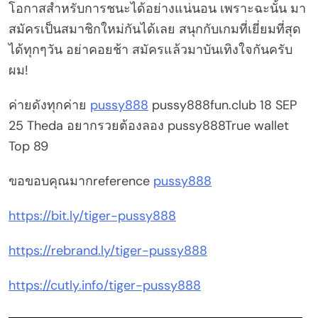
โอกาสสำหรับการชนะได้อย่างแน่นอน เพราะฉะนั้น มา
สมัครเป็นสมาชิกใหม่กันได้เลย สนุกกับเกมที่เยี่ยมที่สุด
ได้ทุกๆวัน อย่าคอยช้า สมัครแล้วมาบันเทิงใจกันครับ
ผม!
ค่ายดังทุกค่าย
pussy888
pussy888fun.club 18 SEP
25 Theda อยากรวยต้องลอง pussy888True wallet
Top 89
ขอขอบคุณมากreference
pussy888
https://bit.ly/tiger-pussy888
https://rebrand.ly/tiger-pussy888
https://cutly.info/tiger-pussy888