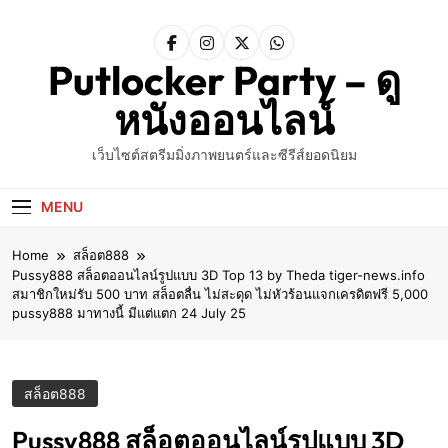
Skip
to
content
Putlocker Party – ดู
หนังออนไลน์
เว็บไซต์สตรีมมิ่งภาพยนตร์และซีรีส์ยอดนิยม
MENU
Home
สล็อต888
Pussy888 สล็อตออนไลน์รูปแบบ 3D Top 13 by Theda tiger-news.info
สมาชิกใหม่รับ 500 บาท สล็อตลื่น ไม่สะดุด ไม่หัวร้อนแจกเครดิตฟรี 5,000
pussy888 มาทางนี้ มีแต่แตก 24 July 25
สล็อต888
Pussy888 สล็อตออนไลน์รูปแบบ 3D