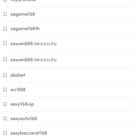
sagame168
sagame168th
sawan888 ทดลองเล่น
sawan888 ทดลองเล่น
sbobet
scr888
sexy168vip
sexyauto168
sexybaccarat168