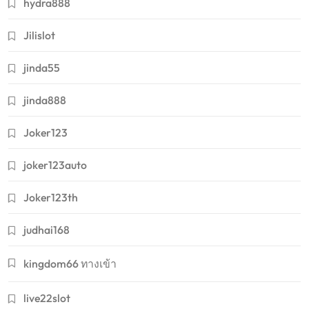
hydra888
Jilislot
jinda55
jinda888
Joker123
joker123auto
Joker123th
judhai168
kingdom66 ทางเข้า
live22slot