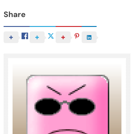
Share