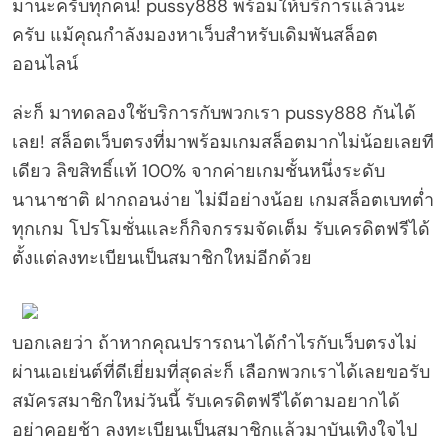
มานะครับทุกคน! pussy888 พร้อมให้บริการแล้วนะ
ครับ แม้คุณกำลังมองหาเว็บสำหรับเดิมพันสล็อต
ออนไลน์
ล่ะก็ มาทดลองใช้บริการกับพวกเรา pussy888 กันได้
เลย! สล็อตเว็บตรงที่มาพร้อมเกมสล็อตมากไม่น้อยเลยที
เดียว ลิขสิทธิ์แท้ 100% จากค่ายเกมชั้นหนึ่งระดับ
นานาชาติ ฝากถอนง่าย ไม่มีอย่างน้อย เกมสล็อตเบทต่ำ
ทุกเกม โปรโมชั่นและก็กิจกรรมจัดเต็ม รับเครดิตฟรีได้
ตั้งแต่ลงทะเบียนเป็นสมาชิกใหม่อีกด้วย
บอกเลยว่า ถ้าหากคุณปรารถนาได้กำไรกับเว็บตรงไม่
ผ่านเอเย่นต์ที่ดีเยี่ยมที่สุดล่ะก็ เลือกพวกเราได้เลยขอรับ
สมัครสมาชิกใหม่วันนี้ รับเครดิตฟรีได้ตามอยากได้
อย่าคอยช้า ลงทะเบียนเป็นสมาชิกแล้วมาบันเทิงใจไป