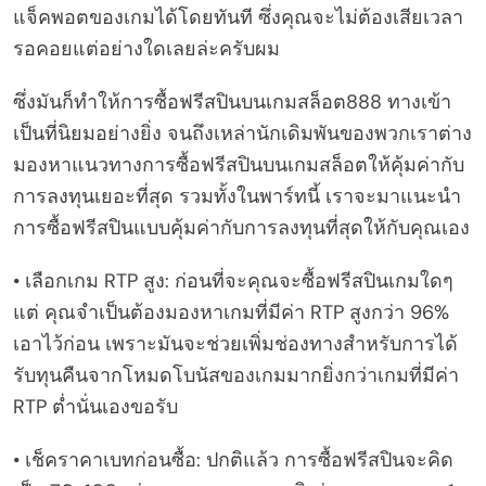
แจ็คพอตของเกมได้โดยทันที ซึ่งคุณจะไม่ต้องเสียเวลา
รอคอยแต่อย่างใดเลยล่ะครับผม
ซึ่งมันก็ทำให้การซื้อฟรีสปินบนเกมสล็อต888 ทางเข้า
เป็นที่นิยมอย่างยิ่ง จนถึงเหล่านักเดิมพันของพวกเราต่าง
มองหาแนวทางการซื้อฟรีสปินบนเกมสล็อตให้คุ้มค่ากับ
การลงทุนเยอะที่สุด รวมทั้งในพาร์ทนี้ เราจะมาแนะนำ
การซื้อฟรีสปินแบบคุ้มค่ากับการลงทุนที่สุดให้กับคุณเอง
• เลือกเกม RTP สูง: ก่อนที่จะคุณจะซื้อฟรีสปินเกมใดๆ
แต่ คุณจำเป็นต้องมองหาเกมที่มีค่า RTP สูงกว่า 96%
เอาไว้ก่อน เพราะมันจะช่วยเพิ่มช่องทางสำหรับการได้
รับทุนคืนจากโหมดโบนัสของเกมมากยิ่งกว่าเกมที่มีค่า
RTP ต่ำนั่นเองขอรับ
• เช็คราคาเบทก่อนซื้อ: ปกติแล้ว การซื้อฟรีสปินจะคิด