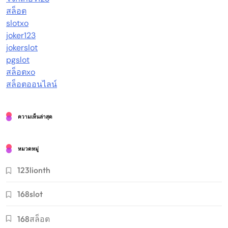
สล็อต
slotxo
joker123
jokerslot
pgslot
สล็อตxo
สล็อตออนไลน์
ความเห็นล่าสุด
หมวดหมู่
123lionth
168slot
168สล็อต