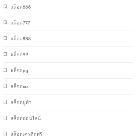
สล็อต666
สล็อต777
สล็อต888
สล็อต99
สล็อตpg
สล็อตxo
สล็อตยูฟ่า
สล็อตออนไลน์
สล็อตเครดิตฟรี