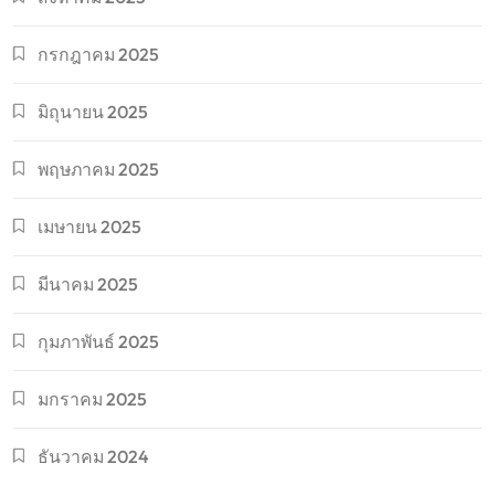
กรกฎาคม 2025
มิถุนายน 2025
พฤษภาคม 2025
เมษายน 2025
มีนาคม 2025
กุมภาพันธ์ 2025
มกราคม 2025
ธันวาคม 2024