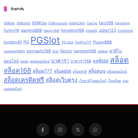
ป้ายกำกับ
918Kiss
faro168
188bet
188betth
918kissauto
allbet24hr
Casino
fullslotpg
funny18
gaojing888
hengjing168
Joker123
happy168
jinda55
live22slot
PGSlot
london45
PG
Pussy888
PG Slot
PunPro777
sexyauto168
Slotxo
tangtem168
คาสิโน
sagame168th
Slot
ufabet
สล็อต
บาคาร่า
ออนไลน์
บาคาร่า168
พุซซี่888
ดูหนัง
ดูหนังออนไลน์
สล็อต168
สล็อต777
สล็อตpg
สล็อต888
สล็อต918
สล็อตออนไลน์
สล็อตเครดิตฟรี
สล็อตเว็บตรง
เว็บคาสิโนออนไลน์
เว็บสล็อต
แทง
บอลออนไลน์