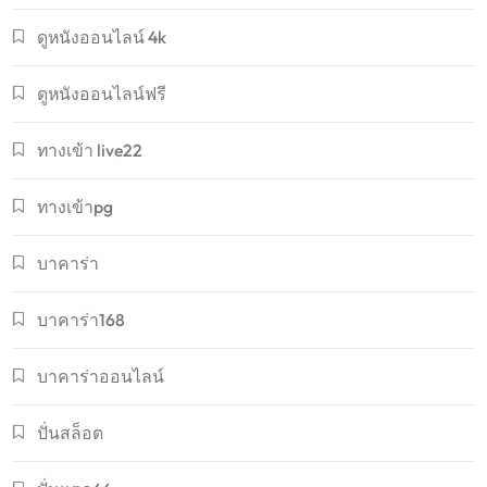
ดูหนังออนไลน์ 4k
ดูหนังออนไลน์ฟรี
ทางเข้า live22
ทางเข้าpg
บาคาร่า
บาคาร่า168
บาคาร่าออนไลน์
ปั่นสล็อต