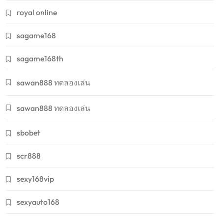
royal online
sagame168
sagame168th
sawan888 ทดลองเล่น
sawan888 ทดลองเล่น
sbobet
scr888
sexy168vip
sexyauto168