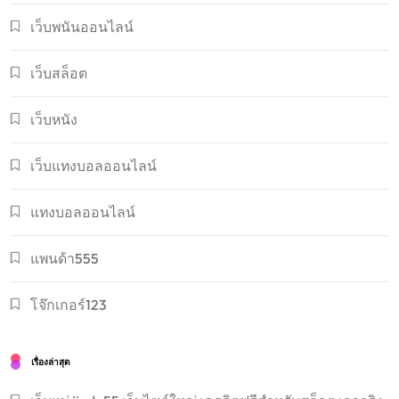
เว็บพนันออนไลน์
เว็บสล็อต
เว็บหนัง
เว็บแทงบอลออนไลน์
แทงบอลออนไลน์
แพนด้า555
โจ๊กเกอร์123
เรื่องล่าสุด