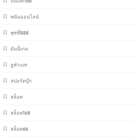
ปั่นแตก66
พนันออนไลน์
พุซซี่888
มันนี่เกม
ยูฟ่าเบท
สปอร์ตบุ๊ก
สล็อต
สล็อต168
สล็อต66