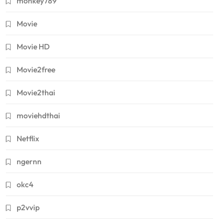
monkey789
Movie
Movie HD
Movie2free
Movie2thai
moviehdthai
Netflix
ngernn
okc4
p2vvip