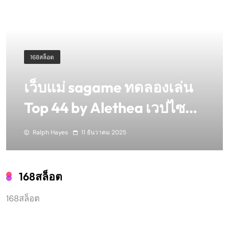
168สล็อต
เว็บแม่ sagame ทดลองเล่น
Top 44 by Alethea เวปไซต์
แตกง่าย บาคาร่า สล็อต รวม
Ralph Hayes
11 ธันวาคม 2025
ทุกความสนุกในเว็บเดียว
ฝากถอนออโต้ 20 DEC 2025
168สล็อต
คาสิโนออนไลน์
168สล็อต