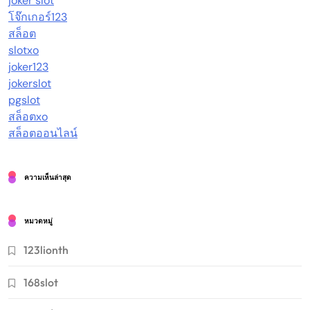
joker slot
โจ๊กเกอร์123
สล็อต
slotxo
joker123
jokerslot
pgslot
สล็อตxo
สล็อตออนไลน์
ความเห็นล่าสุด
หมวดหมู่
123lionth
168slot