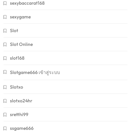
sexybaccarat168
sexygame
Slot
Slot Online
slot168
Slotgame666 เข้าสู่ระบบ
Slotxo
slotxo24hr
sretthi99
ssgame666