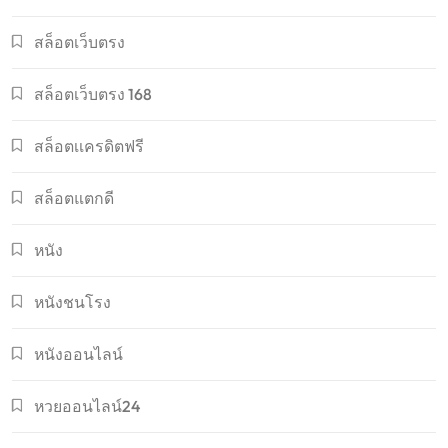
สล็อตเว็บตรง
สล็อตเว็บตรง 168
สล็อตเเครดิตฟรี
สล็อตแตกดี
หนัง
หนังชนโรง
หนังออนไลน์
หวยออนไลน์24