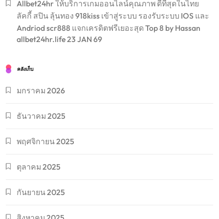
Allbet24hr ให้บริการเกมออนไลน์คุณภาพ ดีที่สุดในไทย
ลัคกี้ สปิน ลุ้นทอง 918kiss เข้าสู่ระบบ รองรับระบบ IOS และ
Andriod scr888 แจกเครดิตฟรีเยอะสุด Top 8 by Hassan
allbet24hr.life 23 JAN 69
คลังเก็บ
มกราคม 2026
ธันวาคม 2025
พฤศจิกายน 2025
ตุลาคม 2025
กันยายน 2025
สิงหาคม 2025