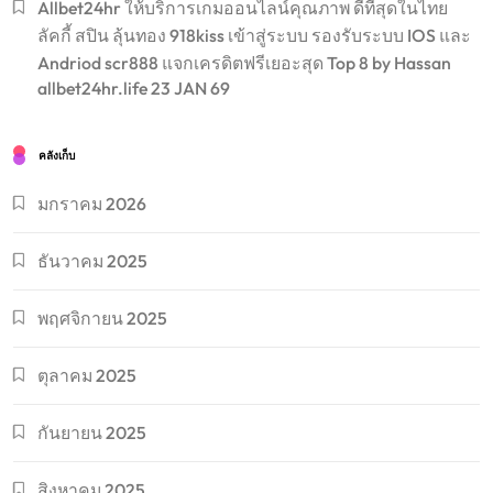
Allbet24hr ให้บริการเกมออนไลน์คุณภาพ ดีที่สุดในไทย
ลัคกี้ สปิน ลุ้นทอง 918kiss เข้าสู่ระบบ รองรับระบบ IOS และ
Andriod scr888 แจกเครดิตฟรีเยอะสุด Top 8 by Hassan
allbet24hr.life 23 JAN 69
คลังเก็บ
มกราคม 2026
ธันวาคม 2025
พฤศจิกายน 2025
ตุลาคม 2025
กันยายน 2025
สิงหาคม 2025