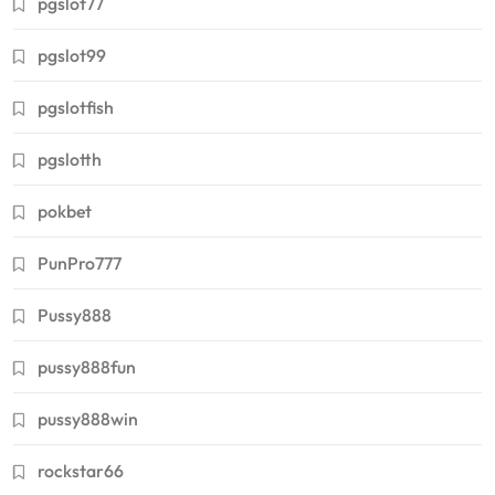
pgslot77
pgslot99
pgslotfish
pgslotth
pokbet
PunPro777
Pussy888
pussy888fun
pussy888win
rockstar66