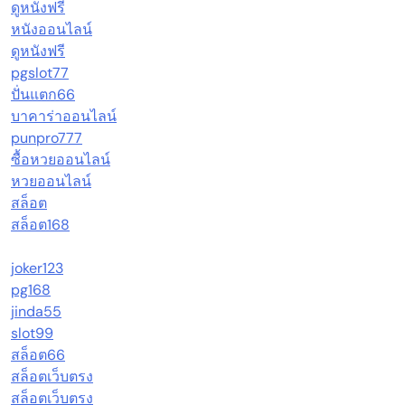
ดูหนังฟรี
หนังออนไลน์
ดูหนังฟรี
pgslot77
ปั่นแตก66
บาคาร่าออนไลน์
punpro777
ซื้อหวยออนไลน์
หวยออนไลน์
สล็อต
สล็อต168
joker123
pg168
jinda55
slot99
สล็อต66
สล็อตเว็บตรง
สล็อตเว็บตรง