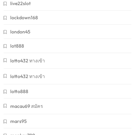
live22slot
lockdown168
london45
lot888
lotto432 ทางเข้า
lotto432 ทางเข้า
lotto888
macau69 สมัคร
mars95