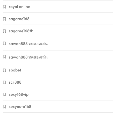
royal online
sagame168
sagame168th
sawan888 ทดลองเล่น
sawan888 ทดลองเล่น
sbobet
scr888
sexy168vip
sexyauto168