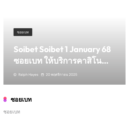
ซอยเบท
Soibet Soibet 1 January 68
ซอยเบท ให้บริการคาสิโน
คุณภาพ แบรนด์เชื่อถือได้
Ralph Hayes
20 พฤศจิกายน 2025
ชวนเพื่อนรับเลย 100 ยูสเดียว
เล่นได้ทุกเกม ครบจบที่เดียว
ซอยเบท
เว็บพนัน แจกเครดิตฟรีเยอะ
ซอยเบท
สุด Top 14 by Kristian