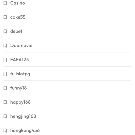
Casino
coke55
debet
Doomovie
FAFA123
fullslotpg
funny18
happy168
hengjing168
hongkong456