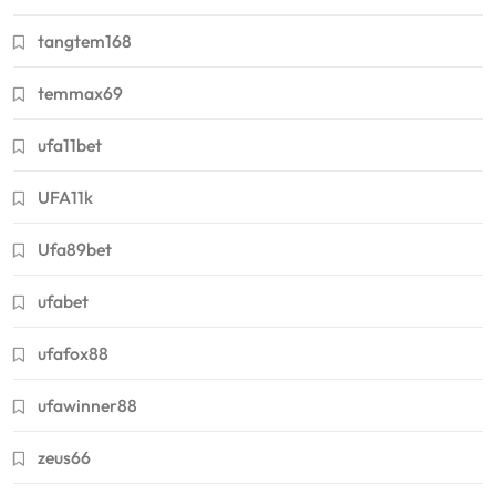
tangtem168
temmax69
ufa11bet
UFA11k
Ufa89bet
ufabet
ufafox88
ufawinner88
zeus66