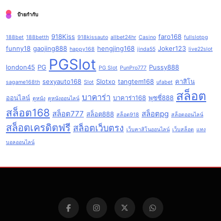
ป้ายกำกับ
918Kiss
faro168
188bet
188betth
918kissauto
allbet24hr
Casino
fullslotpg
funny18
gaojing888
hengjing168
Joker123
happy168
jinda55
live22slot
PGSlot
london45
PG
Pussy888
PG Slot
PunPro777
sexyauto168
Slotxo
tangtem168
คาสิโน
sagame168th
Slot
ufabet
สล็อต
บาคาร่า
ออนไลน์
บาคาร่า168
พุซซี่888
ดูหนัง
ดูหนังออนไลน์
สล็อต168
สล็อต777
สล็อตpg
สล็อต888
สล็อต918
สล็อตออนไลน์
สล็อตเครดิตฟรี
สล็อตเว็บตรง
เว็บคาสิโนออนไลน์
เว็บสล็อต
แทง
บอลออนไลน์