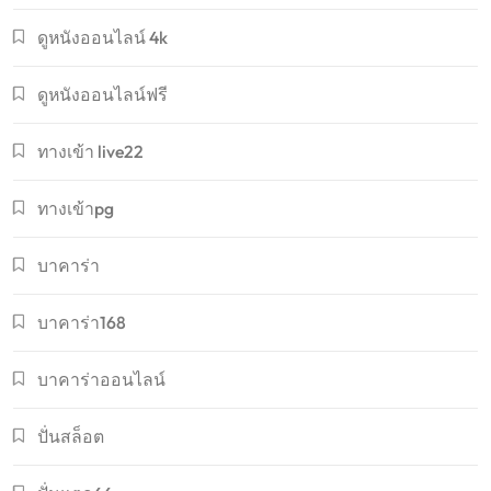
ดูหนังออนไลน์ 4k
ดูหนังออนไลน์ฟรี
ทางเข้า live22
ทางเข้าpg
บาคาร่า
บาคาร่า168
บาคาร่าออนไลน์
ปั่นสล็อต