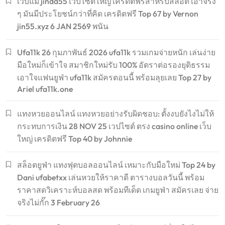
เว็บแม่ jinda55 เว็บไซต์ใหญ่ เครดิตฟรีสำหรับสล็อต เอาจริง
ๆ มันมีประโยชน์กว่าที่คิด เครดิตฟรี Top 67 by Vernon
jin55.xyz 6 JAN 2569 พนัน
Ufa11k 26 กุมภาพันธ์ 2026 ufa11k รวมเกมจ่ายหนัก เล่นง่าย
มือใหม่ก็เข้าใจ สมาชิกใหม่รับ 100% อัตราต่อรองยุติธรรม
เอาใจแฟนยูฟ่า ufa11k สมัครตอนนี้ พร้อมลุยเลย Top 27 by
Ariel ufa11k.one
แทงหวยออนไลน์ แทงหวยอย่างรับผิดชอบ: ตั้งงบยังไงไม่ให้
กระทบการเงิน 28 NOV 25 เวปไซต์ ตรง casino online เว็บ
ใหญ่ เครดิตฟรี Top 40 by Johnnie
สล็อตยูฟ่า แทงฟุตบอลออนไลน์ เหมาะกับมือใหม่ Top 24 by
Dani ufabetxx เล่นหวยให้ราคาดี ตารางบอลวันนี้ พร้อม
ราคาสดวิเคราะห์บอลสด พร้อมทีเด็ด เกมยูฟ่า สมัครเลย จ่าย
จริงไม่กั๊ก 3 February 26