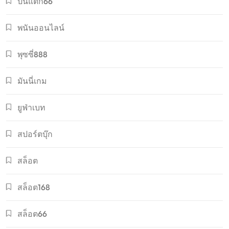
ปั่นแตก66
พนันออนไลน์
พุซซี่888
มันนี่เกม
ยูฟ่าเบท
สปอร์ตบุ๊ก
สล็อต
สล็อต168
สล็อต66