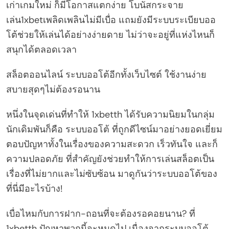
เก่าเกมใหม่ ก็มีโอกาสแตกง่าย โบนัสกระจาย
เล่น1xbetเพลิดเพลินไม่มีเบื่อ แถมยังมีระบบระเบียบออ
โต้ช่วยให้เล่นได้อย่างง่ายดาย ไม่ว่าจะอยู่ที่แห่งไหนก็
สนุกได้ตลอดเวลา
สล็อตออนไลน์ ระบบออโต้อีกทั้งเว็บไซต์ ใช้งานง่าย
สบายสุดๆไม่ต้องรอนาน
หนึ่งในจุดเด่นที่ทำให้ 1xbetth ได้รับความนิยมในกลุ่ม
นักเดิมพันก็คือ ระบบออโต้ ที่ถูกดีไซน์มาอย่างยอดเยี่ยม
ตอบปัญหาทั้งในเรื่องของความสะดวก เร็วทันใจ และก็
ความปลอดภัย ที่สำคัญยังช่วยทำให้การเล่นสล็อตเป็น
เรื่องที่ไม่ยากและไม่ซับซ้อน มาดูกันว่าระบบออโต้ของ
ที่นี่มีอะไรบ้าง!
เบื่อไหมกับการฝาก-ถอนที่จะต้องรอคอยนาน? ที่
1xbetth ปัญหาพวกนี้จะหมดไป เนื่องจากระบบออโต้