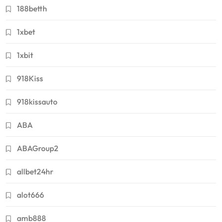
188betth
1xbet
1xbit
918Kiss
918kissauto
ABA
ABAGroup2
allbet24hr
alot666
amb888