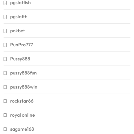
pgslotfish
pgslotth
pokbet
PunPro777
Pussy888
pussy888fun
pussy888win
rockstar66
royal online
sagame168