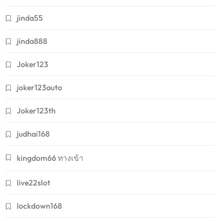
jinda55
jinda888
Joker123
joker123auto
Joker123th
judhai168
kingdom66 ทางเข้า
live22slot
lockdown168