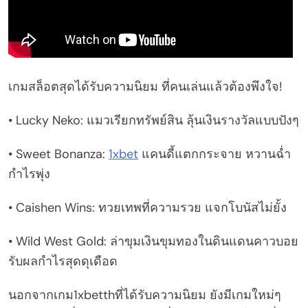
เกมสล็อตสุดได้รับความนิยม ที่คนเล่นแล้วต้องพึงใจ!
• Lucky Neko: แมวเรียกทรัพย์สิน ลุ้นเงินรางวัลแบบปังๆ
• Sweet Bonanza:
1xbet
แคนดี้แตกกระจาย หวานฉ่ำ
กำไรพุ่ง
• Caishen Wins: ทวยเทพที่ความรวย แจกโบนัสไม่ยั้ง
• Wild West Gold: ล่าขุมเงินขุมทองในดินแดนคาวบอย
รับผลกำไรสุดดุเดือด
นอกจากเกม1xbetthที่ได้รับความนิยม ยังมีเกมใหม่ๆ