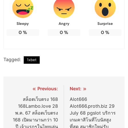
Sleepy
Angry
Surprise
0
%
0
%
0
%
Tagged:
1xbet
แนะแนว
Previous:
Next:
เรื่อง
สล็อตเว็บตรง 168
Alot666
168Lambo.love 28
Alot666.proth.biz 29
พ.ค. 67 สล็อตเว็บตรง
July 68 pgslot บริการ
168 เปิดมานานกว่า 10
เกมคาสิโนที่โบนัสสูง
ปี เจ้าแรกๆในไทยเล่น
ที่สุด สมาชิกใหม่รับ