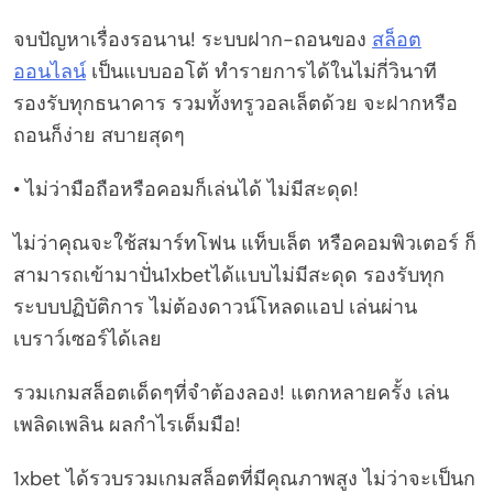
จบปัญหาเรื่องรอนาน! ระบบฝาก-ถอนของ
สล็อต
ออนไลน์
เป็นแบบออโต้ ทำรายการได้ในไม่กี่วินาที
รองรับทุกธนาคาร รวมทั้งทรูวอลเล็ตด้วย จะฝากหรือ
ถอนก็ง่าย สบายสุดๆ
• ไม่ว่ามือถือหรือคอมก็เล่นได้ ไม่มีสะดุด!
ไม่ว่าคุณจะใช้สมาร์ทโฟน แท็บเล็ต หรือคอมพิวเตอร์ ก็
สามารถเข้ามาปั่น1xbetได้แบบไม่มีสะดุด รองรับทุก
ระบบปฏิบัติการ ไม่ต้องดาวน์โหลดแอป เล่นผ่าน
เบราว์เซอร์ได้เลย
รวมเกมสล็อตเด็ดๆที่จำต้องลอง! แตกหลายครั้ง เล่น
เพลิดเพลิน ผลกำไรเต็มมือ!
1xbet ได้รวบรวมเกมสล็อตที่มีคุณภาพสูง ไม่ว่าจะเป็นก