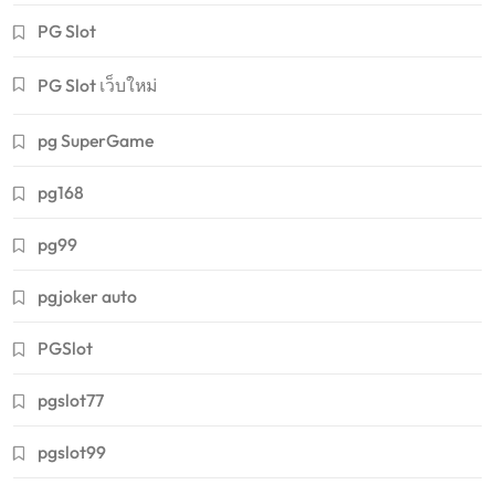
PG Slot
PG Slot เว็บใหม่
pg SuperGame
pg168
pg99
pgjoker auto
PGSlot
pgslot77
pgslot99