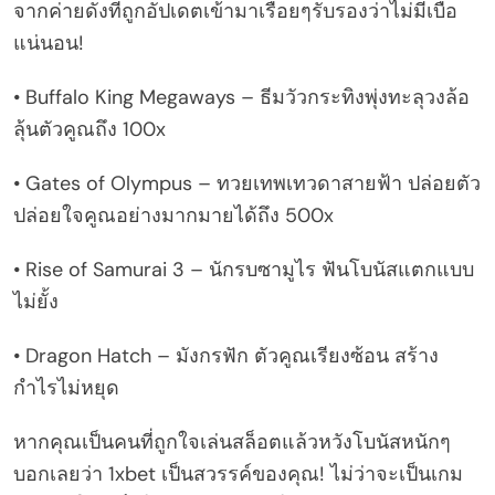
จากค่ายดังที่ถูกอัปเดตเข้ามาเรื่อยๆรับรองว่าไม่มีเบื่อ
แน่นอน!
• Buffalo King Megaways – ธีมวัวกระทิงพุ่งทะลุวงล้อ
ลุ้นตัวคูณถึง 100x
• Gates of Olympus – ทวยเทพเทวดาสายฟ้า ปล่อยตัว
ปล่อยใจคูณอย่างมากมายได้ถึง 500x
• Rise of Samurai 3 – นักรบซามูไร ฟันโบนัสแตกแบบ
ไม่ยั้ง
• Dragon Hatch – มังกรฟัก ตัวคูณเรียงซ้อน สร้าง
กำไรไม่หยุด
หากคุณเป็นคนที่ถูกใจเล่นสล็อตแล้วหวังโบนัสหนักๆ
บอกเลยว่า 1xbet เป็นสวรรค์ของคุณ! ไม่ว่าจะเป็นเกม