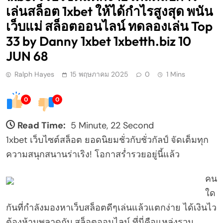
เล่นสล็อต 1xbet ให้ได้กำไรสูงสุด พนัน
เว็บแม่ สล็อตออนไลน์ ทดลองเล่น Top
33 by Danny 1xbet 1xbetth.biz 10
JUN 68
Ralph Hayes
15 พฤษภาคม 2025
0
1 Mins
0
0
Read Time:
5 Minute, 22 Second
1xbet เว็บไซต์สล็อต ยอดนิยมชั่วกับชั่วกัลป์ จัดเต็มทุก
ความสนุกสนานร่าเริง! โอกาสร่ำรวยอยู่นี้แล้ว
คน
ใด
กันที่กำลังมองหาเว็บสล็อตดีๆเล่นแล้วแตกง่าย ได้เงินไว
ต้องห้ามพลาดกับ สล็อตออนไลน์ ที่นี่คือแหล่งรวม