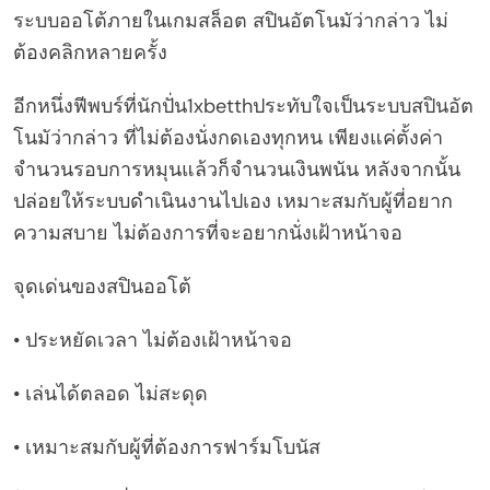
ระบบออโต้ภายในเกมสล็อต สปินอัตโนมัว่ากล่าว ไม่
ต้องคลิกหลายครั้ง
อีกหนึ่งฟีพบร์ที่นักปั่น1xbetthประทับใจเป็นระบบสปินอัต
โนมัว่ากล่าว ที่ไม่ต้องนั่งกดเองทุกหน เพียงแค่ตั้งค่า
จำนวนรอบการหมุนแล้วก็จำนวนเงินพนัน หลังจากนั้น
ปล่อยให้ระบบดำเนินงานไปเอง เหมาะสมกับผู้ที่อยาก
ความสบาย ไม่ต้องการที่จะอยากนั่งเฝ้าหน้าจอ
จุดเด่นของสปินออโต้
• ประหยัดเวลา ไม่ต้องเฝ้าหน้าจอ
• เล่นได้ตลอด ไม่สะดุด
• เหมาะสมกับผู้ที่ต้องการฟาร์มโบนัส